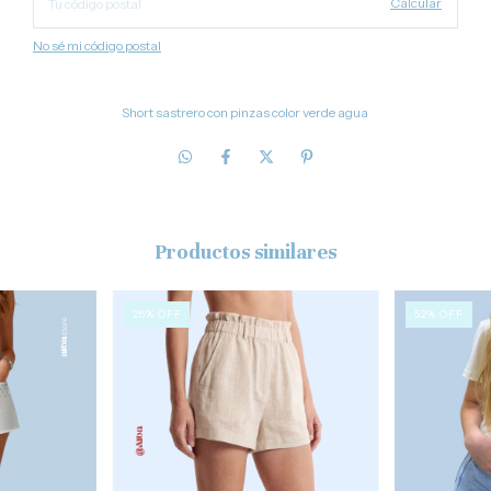
Calcular
No sé mi código postal
Short sastrero con pinzas color verde agua
Productos similares
26
%
OFF
52
%
OFF