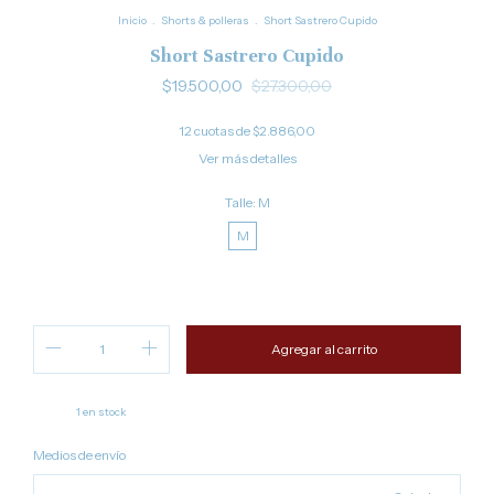
Inicio
.
Shorts & polleras
.
Short Sastrero Cupido
Short Sastrero Cupido
$19.500,00
$27.300,00
12
cuotas de
$2.886,00
Ver más detalles
Talle:
M
M
¡No te lo pierdas, es el último!
1
en stock
Cambiar CP
Entregas para el CP:
Medios de envío