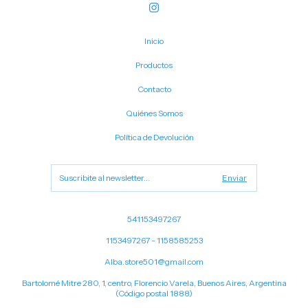
Inicio
Productos
Contacto
Quiénes Somos
Política de Devolución
541153497267
1153497267 - 1158585253
Alba.store501@gmail.com
Bartolomé Mitre 280, 1, centro, Florencio Varela, Buenos Aires, Argentina
(Código postal 1888)