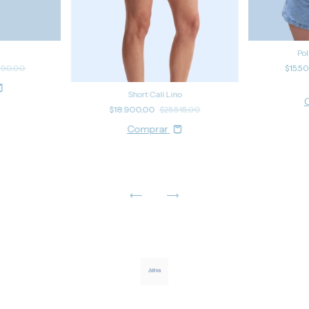
Pol
990,00
$15.5
Short Cali Lino
$18.900,00
$25.515,00
Comprar