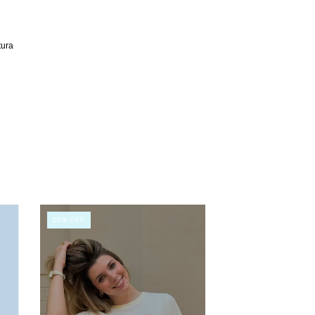
tura 
29
%
OFF
0
%
OFF