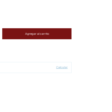
s el último!
Cambiar CP
Calcular