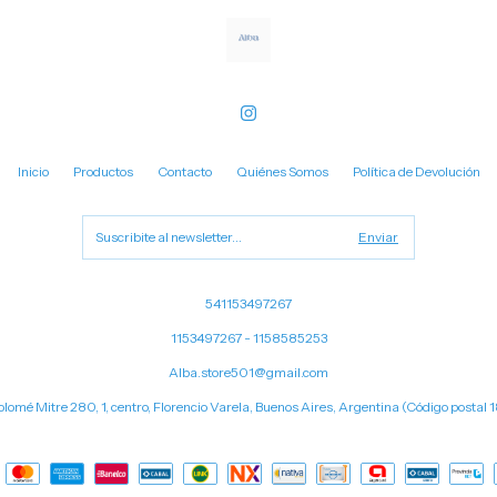
Inicio
Productos
Contacto
Quiénes Somos
Política de Devolución
541153497267
1153497267 - 1158585253
Alba.store501@gmail.com
olomé Mitre 280, 1, centro, Florencio Varela, Buenos Aires, Argentina (Código postal 