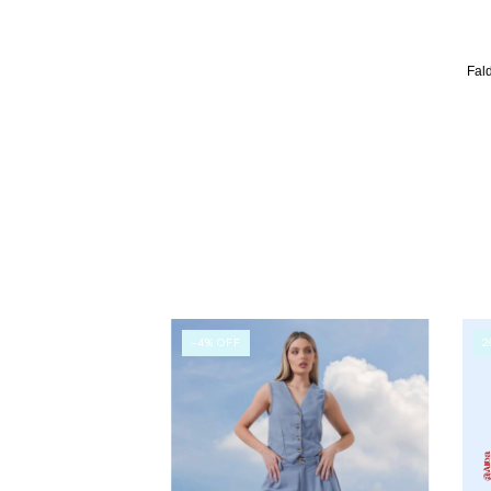
Fald
-4
%
OFF
2