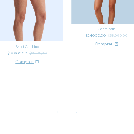
Short Rain
$24.000,00
$38.990,00
Short Cali Lino
$18.900,00
$25.515,00
Comprar