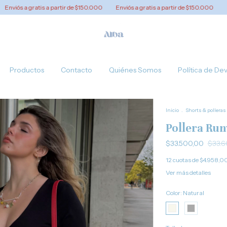
a gratis a partir de $150.000
Enviós a gratis a partir de $150.000
Enviós a 
Productos
Contacto
Quiénes Somos
Política de De
Inicio
.
Shorts & polleras
Pollera Ru
$33.500,00
$33.6
12
cuotas de
$4.958,0
Ver más detalles
Color:
Natural