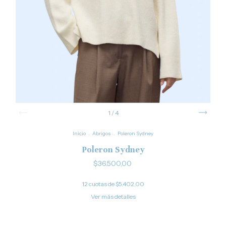
1
/
4
Inicio
.
Abrigos
.
Poleron Sydney
Poleron Sydney
$36.500,00
12
cuotas de
$5.402,00
Ver más detalles
¡No te lo pierdas, es el último!