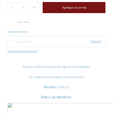
1
en stock
Cambiar CP
Entregas para el CP:
Medios de envío
Calcular
No sé mi código postal
Poleron estilo oversized con tajo en los costados.
La modelo lleva un talle único en crema.
HILADO:
LANILLA
TABLA DE MEDIDAS: