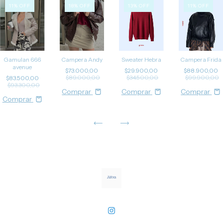
11
%
OFF
18
%
OFF
13
%
OFF
11
%
OFF
Campera Andy
Sweater Hebra
Campera Frida
Gamulan 666
avenue
$73.000,00
$29.900,00
$88.900,00
$89.000,00
$34.500,00
$99.900,00
$83.500,00
$93.300,00
Comprar
Comprar
Comprar
Comprar