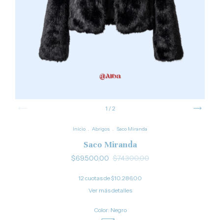
1
/
2
Inicio
.
Abrigos
.
Saco Miranda
Saco Miranda
$69.500,00
$74.300,00
12
cuotas de
$10.286,00
Ver más detalles
Color:
Negro