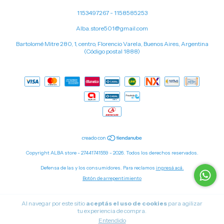
1153497267 - 1158585253
Alba.store501@gmail.com
Bartolomé Mitre 280, 1, centro, Florencio Varela, Buenos Aires, Argentina
(Código postal 1888)
Copyright ALBA store - 27441741559 - 2026. Todos los derechos reservados.
Defensa de las y los consumidores. Para reclamos
ingresá acá.
Botón de arrepentimiento
Al navegar por este sitio
aceptás el uso de cookies
para agilizar
tu experiencia de compra.
Entendido