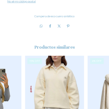
No sé mi código postal
Campera de eco cuero sintético
Productos similares
15
%
OFF
4
%
OFF